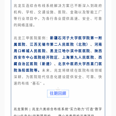
兆龙互连综合布线系统解决方案已不断深入到政府
机构、学校、交通设施、医院、金融以及智能工厂
等行业项目中，为各行各业提供高速、安全、可靠
的网络连接。
兆龙三甲医院案例：
新疆石河子大学医学院第一附
属医院
、
江苏无锡市第二人民医院（北院）
、
河南
周口郸城人民医院
、
黑龙江哈尔滨中医医院
、
陕西
西安市中心医院经开院区
、
上海第九人民医院
、
西
藏自治区医院（新建）
、
北京中医药大学西直门医
院洛阳医院等。
未来，兆龙将继续在医院布线领域
深耕，为医院现代信息化建设提供安全、可靠、快
速的布线 “基石” 。
往期回顾
兆龙案例 | 兆龙六类综合布线系统“实力助力”打造“数字
化”“信息化”的智慧党校——唐山市委党校迁建项目