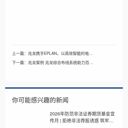
上一篇：兆龙携手EPLAN，以高效智能的电气设计助力工厂智能制造和工业数字化发展
下一篇：兆龙案例 兆龙综合布线系统助力百年历史医院——保定市第一中心医院，迎接新“未来”
你可能感兴趣的新闻
2026年防范非法证券期货基金宣
传月 | 拒绝非法荐股诱惑 筑牢理
性投资防线