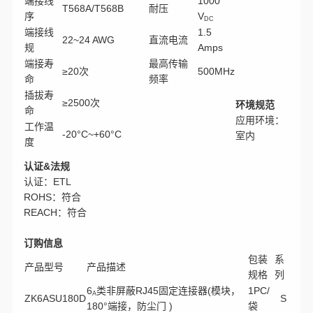
端接线
1000
T568A/T568B
耐压
序
V
DC
端接线
1.5
22~24 AWG
直流电流
规
Amps
端接寿
最高传输
≥20次
500MHz
命
频率
插拔寿
≥2500次
环境规范
命
应用环境：
工作温
-20
°C
~+60°C
室内
度
认证&法规
认证：ETL
ROHS：符合
REACH：符合
订购信息
包装
系
产品型号
产品描述
规格
列
6
类非屏蔽RJ45固定连接器(模块，
1PC/
A
ZK6ASU180D
S
180°端接，防尘门 )
袋