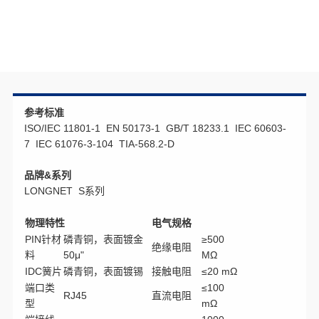
参考标准
ISO/IEC 11801-1 EN 50173-1 GB/T 18233.1 IEC 60603-
7 IEC 61076-3-104 TIA-568.2-D
品牌&系列
LONGNET S系列
物理特性
电气规格
PIN针材
磷青铜，表面镀金
≥500
绝缘电阻
料
50μ"
MΩ
IDC簧片
磷青铜，表面镀锡
接触电阻
≤20 mΩ
端口类
≤100
RJ45
直流电阻
型
mΩ