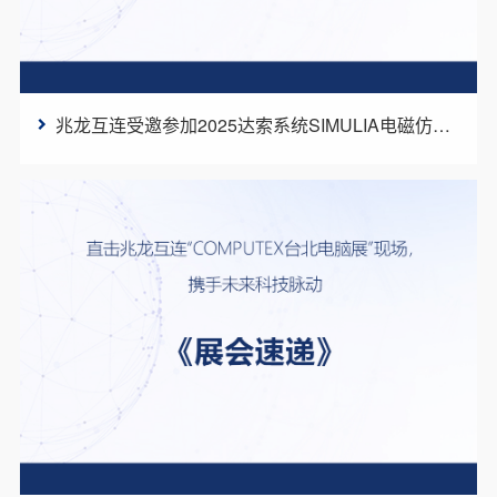
兆龙互连受邀参加2025达索系统SIMULIA电磁仿真技术研讨会，助力行业数字化转型