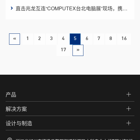
直击兆龙互连“COMPUTEX台北电脑展”现场，携手未来科技脉动
«
1
2
3
4
5
6
7
8
16
17
»
产品
解决方案
设计与制造