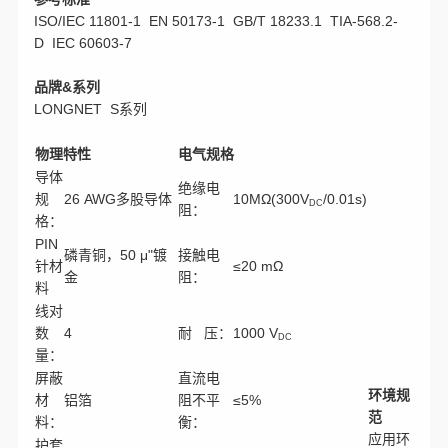
ISO/IEC 11801-1 EN 50173-1 GB/T 18233.1 TIA-568.2-
D IEC 60603-7
品牌&系列
LONGNET S系列
物理特性
电气规格
导体
绝缘电
规
26 AWG多股导体
10MΩ(300V
/0.01s)
DC
阻：
格：
PIN
磷青铜，50 μ"镀
接触电
针材
≤20 mΩ
金
阻：
料
线对
数
4
耐 压：
1000 V
DC
量：
屏蔽
直流电
环境规
材
铝箔
阻不平
≤5%
范
料：
衡：
应用环
护套