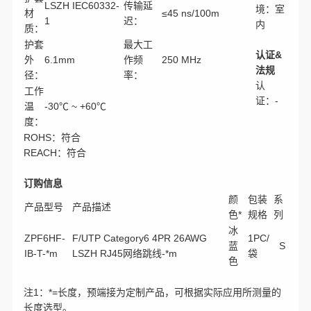
LSZH IEC60332-
传输延
境：室
材
≤45 ns/100m
1
迟：
内
质：
护套
最大工
认证&
外
6.1mm
作频
250 MHz
法规
径：
率：
认
工作
证：-
温
-30℃ ~ +60℃
度：
ROHS：符合
REACH：符合
订购信息
颜
包装
系
产品型号
产品描述
色*
规格
列
冰
ZPF6HF-
F/UTP Category6 4PR 26AWG
1PC/
蓝
S
IB-T-*m
LSZH RJ45网络跳线-*m
袋
色
注1：*=长度，预端接为定制产品，可根据实际应用所测量的
长度选型。