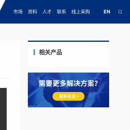
市场
资料
人才
联系
线上采购
EN
相关产品
高速互连
产品目录
行业精英
联系方式
天猫旗舰店
LONGFLEX
工业柔性电缆
工业与医疗
白皮书
校园招聘
在线留言
京东自营
轨道交通
运动控制电缆
通讯与数据中心
标准
实习生
在线商城
震坤行
海事船舶
拖链电缆
车载
伺服电缆
FAQ
订货通
光伏储能一体化连接解决方案
机器人电缆
风电
工具
自营官方商城
核电