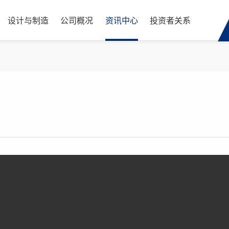
设计与制造
公司概况
资讯中心
投资者关系
实验室
简介
博客
股票信息
中心
工业与医疗
LONGTRONIC
工业数据通信电缆
生产
文化
展会
公司公告
铜缆布线系统
工厂自动化
工业以太网电缆
创新
历史
新闻
投资者保护
光纤布线系统
驱动与运动控制
总线电缆
铜缆布线系统
测量与传感
传感器电缆
质量
荣誉
视频
互动平台
光纤布线系统
机器人
低频数据电缆
机器视觉
轨交车辆数据电缆
供应链
团队
联系董秘办
线缆管理
医疗
汽车数据通信电缆