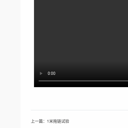
工业连接产品
其他工业与
机器视觉组件
LONGHEAT
以太网电缆组件
医疗电缆
M8/M12组件
电气安装电缆
D-SUB组件
伺服组件
其它组件
工业连接器
上一篇：1米拖链试验