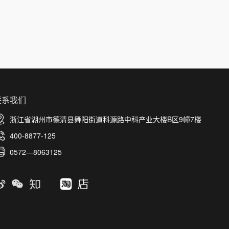
联系我们
浙江省湖州市德清县舞阳街道科源路中科产业大楼B区9幢7楼
400-8877-125
0572—8063125