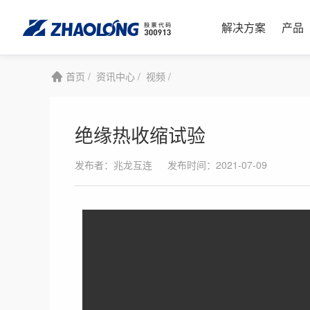
解决方案
产品
首页 /
资讯中心 /
视频 /
绝缘热收缩试验
高速互连
通信与数据
高速互连
结构化布线
发布者：兆龙互连
发布时间：2021-07-09
高速外部线（DAC/ACC）
云计算解决方案
智能楼宇
LONGNEX
高速内部线
服务器解决方案
数据中心
LONGNEX
有源光缆组件（AOC）
交换机和路由解决方案
大型场馆
LONGNET
光模块
兆龙Twinax Cable双轴电缆：AI时代的
工业制造
LONGNET
SI高频测试板
高速连接之选
智慧家庭
电线电缆
连接器(Connector)
机柜、电源、