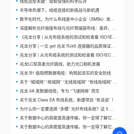
线缆选型关键：鼠蚁侵蚀的科学应对
半导体热潮下，线缆连接的新挑战与新机遇
数字化时代，为什么布线是中小企业（SMBs）发展的隐形引擎？
深度解析光纤熔接布线与光纤预端接布线：差异、特点与应用全知晓
《兆龙分享 | 从光布缆系统的测试和检查看 ISO/IEC 14763-3:2024 标准更新（下）》
兆龙分享 | 一文 get 兆龙 RJ45 连接器的品质保证之一——“镀层厚度试验”
兆龙分享 | 从光布缆系统的测试和检查看 ISO/IEC 14763-3:2024 标准更新（上）
兆龙LC型高柔光纤跳线，助力光口相机发展
兆龙 B1 级阻燃数据电缆：构筑起坚实的安全防线
关于 “城域网” “局域网” “无线局域网” “有线局域网” 和 “虚拟局域网”， 本文为你总结全了！
兆龙 6A 类数据线缆，专为 “飞速网络” 而生
关于兆龙 Class EA 布线系统，新建项目 “有话说” ！
为什么你一定要选择 “多模” 光纤布线系统？这 5 个优势，你一定要知道！
关于数据中心的高密度高速传输，你一定得了解它—— “多模光纤系统” 科普文系列 VOL.1
关于数据中心的高密度高速传输，你一定得了解它——MPO光纤跳线 VOL.3