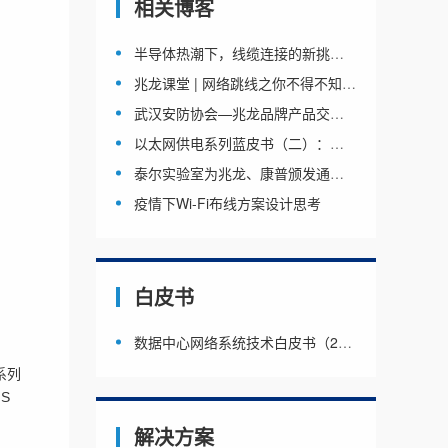
相关博客
半导体热潮下，线缆连接的新挑战与新机遇
兆龙课堂 | 网络跳线之你不得不知的科普知识VOL.
武汉安防协会—兆龙品牌产品交流会圆满举办
以太网供电系列蓝皮书（二）：《直流供电条件下
泰尔实验室为兆龙、康普颁发通信供电一体化连接
疫情下Wi-Fi布线方案设计思考
白皮书
数据中心网络系统技术白皮书（2019征求意见稿 版
系列
S
解决方案