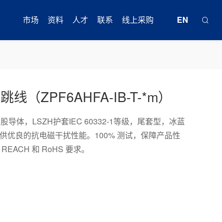
市场
资料
人才
联系
线上采购
EN
跳线（ZPF6AHFA-IB-T-*m）
高速互连
产品目录
行业精英
联系方式
天猫旗舰店
LONGFLEX
工业柔性电缆
G多股导体，LSZH护套IEC 60332-1等级，尾套型，冰蓝
工业与医疗
白皮书
校园招聘
在线留言
京东自营
供优良的抗电磁干扰性能。100% 测试，保障产品性
轨道交通
运动控制电缆
ACH 和 RoHS 要求。
通讯与数据中心
标准
实习生
在线商城
震坤行
海事船舶
拖链电缆
车载
伺服电缆
FAQ
订货通
光伏储能一体化连接解决方案
机器人电缆
风电
工具
自营官方商城
核电