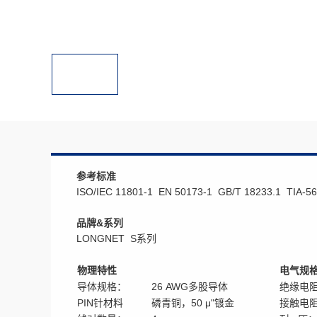
工业连接产品
其他工业与
机器视觉组件
LONGHEAT
以太网电缆组件
医疗电缆
M8/M12组件
电气安装电缆
D-SUB组件
参考标准
ISO/IEC 11801-1 EN 50173-1 GB/T 18233.1 TIA-56
伺服组件
其它组件
品牌&系列
工业连接器
LONGNET S系列
物理特性
电气规
导体规格：
26 AWG多股导体
绝缘电
PIN针材料
磷青铜，50 μ"镀金
接触电