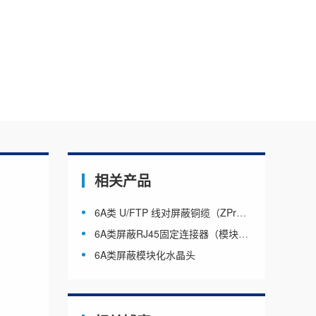
相关产品
6A类 U/FTP 线对屏蔽铜缆（ZPrC6AF4HFA）
6A类屏蔽RJ45固定连接器（模块）（ZK6ASF180
6A类屏蔽模块化水晶头