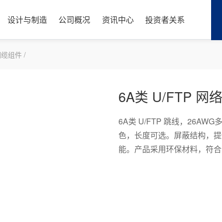
设计与制造
公司概况
资讯中心
投资者关系
缆组件 /
6A类 U/FTP 网络
实验室
简介
博客
股票信息
中心
工业与医疗
LONGTRONIC
工业数据通信电缆
6A类 U/FTP 跳线，26AW
生产
文化
展会
公司公告
色，长度可选。屏蔽结构，提
铜缆布线系统
工厂自动化
工业以太网电缆
能。产品采用环保材料，符合 RE
创新
历史
新闻
投资者保护
光纤布线系统
驱动与运动控制
总线电缆
铜缆布线系统
测量与传感
传感器电缆
质量
荣誉
视频
互动平台
光纤布线系统
机器人
低频数据电缆
机器视觉
轨交车辆数据电缆
供应链
团队
联系董秘办
线缆管理
医疗
汽车数据通信电缆