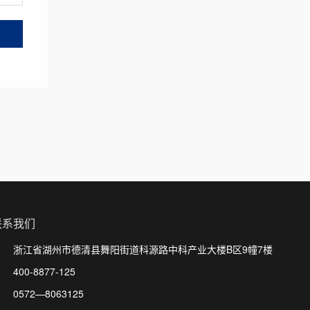
联系我们
浙江省湖州市德清县舞阳街道科源路中科产业大楼B区9幢7楼
400-8877-125
0572—8063125