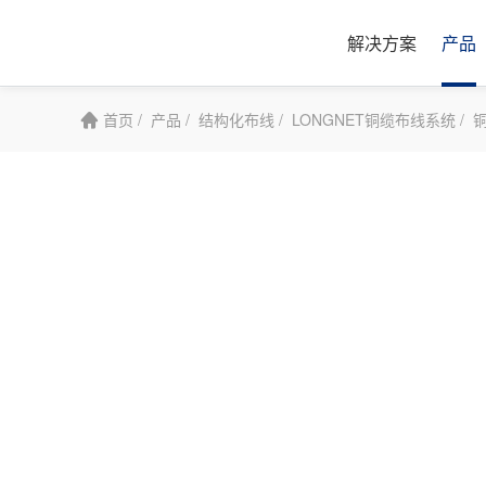
解决方案
产品
首页 /
产品 /
结构化布线 /
LONGNET铜缆布线系统 /
铜
高速互连
通信与数据
高速互连
结构化布线
高速外部线（DAC/ACC）
云计算解决方案
智能楼宇
LONGNEX
高速内部线
服务器解决方案
数据中心
LONGNEX
有源光缆组件（AOC）
交换机和路由解决方案
大型场馆
LONGNET
光模块
兆龙Twinax Cable双轴电缆：AI时代的
工业制造
LONGNET
SI高频测试板
高速连接之选
智慧家庭
电线电缆
连接器(Connector)
机柜、电源、