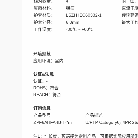
线对数量：
4
耐 压
屏蔽材料：
铝箔
直流电
护套材质：
LSZH IEC60332-1
传输延
护套外径：
6.0mm
最大工
工作温度：
-30℃ ~ +60℃
环境规范
应用环境：室内
认证&法规
认证：-
ROHS：符合
REACH：符合
订购信息
产品型号
产品描述
ZPF6AHFA-IB-T-*m
U/FTP Category6
4PR 2
A
注1：*=长度，预端接为定制产品，可根据实际应用所