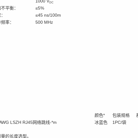
：
1000 V
DC
阻不平衡：
≤5%
迟：
≤45 ns/100m
作频率：
500 MHz
颜色*
包装规格
6AWG LSZH RJ45网络跳线-*m
冰蓝色
1PC/袋
测量的长度选型。