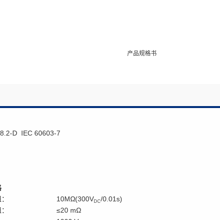
可持续发展
公益
船用电缆
医疗产品
消费电子
产品规格书
 高温电缆
微电子线
8.2-D IEC 60603-7
格
阻：
10MΩ(300V
/0.01s)
DC
阻：
≤20 mΩ